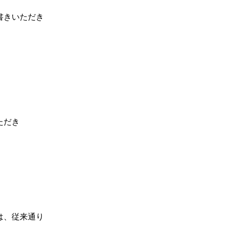
書きいただき
、
ただき
、
は、従来通り