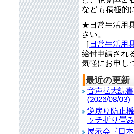
なども積極的
★日常生活用
さい。
［
日常生活用
給付申請され
気軽にお申し
最近の更新
音声拡大読
(2026/08/03)
逆戻り防止
ッチ折り畳み傘の
展示会『日