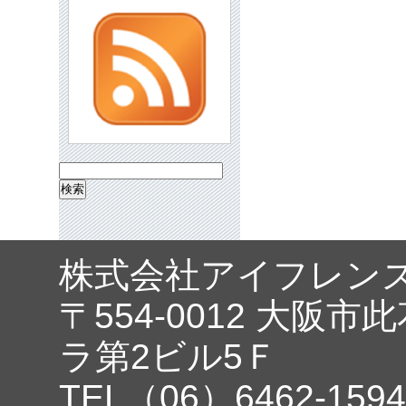
検
索:
株式会社アイフレン
〒554-0012 大阪市
ラ第2ビル5Ｆ
TEL（06）6462-1594