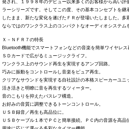
発され、１９９８年のデビュー以来多くのお客様から高い評
ラーシリーズです。そしてこの度、その基本コンセプトを継
したまま、新たな変化を遂げたＦＲが登場いたしました。多
ならではのワンクラス上のコンパクトなオーディオシステム
Ｘ－ＮＦＲ７の特長
Bluetooth機能でスマートフォンなどの音楽を簡単ワイヤレ
ＳＤカードで広がるミュージックライフ。
ワンクラス上のサウンド再生を実現するアンプ回路。
巧みに振動をコントロールし音楽をピュア再生。
クリアなサウンドを実現する自社設計の本格スピーカーユニ
活き活きと明瞭に音を再生するツィーター。
音のこもりを抑えたバスレフ構造。
お好みの音質に調整できるトーンコントロール。
ＵＳＢ録音／再生も高品位に。
ＵＳＢケーブル１本でＰＣと簡単接続。ＰＣ内の音源を高品
用途に応じて選べる多彩なタイマー機能。