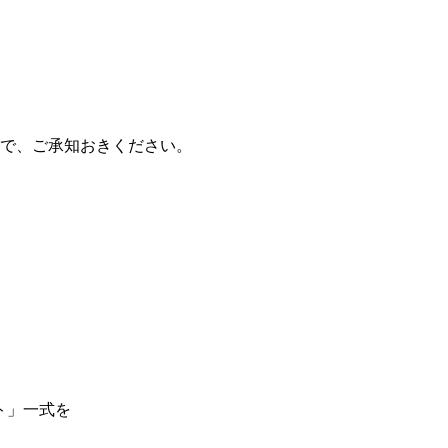
ので、ご承知おきください。
、
ト」一式を