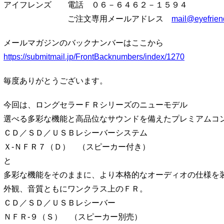
アイフレンズ 電話 ０６－６４６２－１５９４
ご注文専用メールアドレス
mail@eyefrien
メールマガジンのバックナンバーはここから
https://submitmail.jp/FrontBacknumbers/index/1270
毎度ありがとうございます。
今回は、ロングセラーＦＲシリーズのニューモデル
選べる多彩な機能と高品位なサウンドを備えたプレミアムコ
ＣＤ／ＳＤ／ＵＳＢレシーバーシステム
Ｘ-ＮＦＲ７（Ｄ） （スピーカー付き）
と
多彩な機能をそのままに、より本格的なオーディオの仕様を
外観、音質ともにワンクラス上のＦＲ。
ＣＤ／ＳＤ／ＵＳＢレシーバー
ＮＦＲ-９（Ｓ） （スピーカー別売）