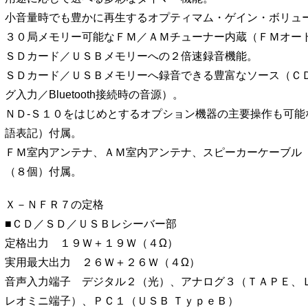
小音量時でも豊かに再生するオプティマム・ゲイン・ボリュ
３０局メモリー可能なＦＭ／ＡＭチューナー内蔵（ＦＭオー
ＳＤカード／ＵＳＢメモリーへの２倍速録音機能。
ＳＤカード／ＵＳＢメモリーへ録音できる豊富なソース（Ｃ
グ入力／Bluetooth接続時の音源）。
ＮＤ-Ｓ１０をはじめとするオプション機器の主要操作も可能
語表記）付属。
ＦＭ室内アンテナ、ＡＭ室内アンテナ、スピーカーケーブル
（８個）付属。
Ｘ－ＮＦＲ７の定格
■ＣＤ／ＳＤ／ＵＳＢレシーバー部
定格出力 １９Ｗ＋１９Ｗ（４Ω）
実用最大出力 ２６Ｗ＋２６Ｗ（４Ω）
音声入力端子 デジタル２（光）、アナログ３（ＴＡＰＥ、
レオミニ端子）、ＰＣ１（ＵＳＢ ＴｙｐｅＢ）