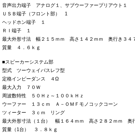
音声出力端子 アナログ１、サブウーファープリアウト１
ＵＳＢ端子（フロント部） 1
ヘッドホン端子 １
ＲＩ端子 １
最大外形寸法 幅２１５ｍｍ 高さ１４２ｍｍ 奥行き３４
質量 ４．６ｋｇ
■スピーカーシステム部
型式 ツーウェイバスレフ型
定格インピーダンス ４Ω
最大入力 ７０Ｗ
周波数特性 ５０Ｈｚ～１００ｋＨｚ
ウーファー １３ｃｍ Ａ－ＯＭＦモノコックコーン
ツィーター ３ｃｍ リング
最大外形寸法（１台） 幅１６４ｍｍ 高さ２８２ｍｍ 奥
質量（1台） ３．８ｋｇ