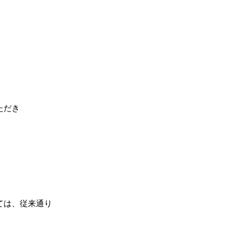
ただき
、
。
ては、従来通り