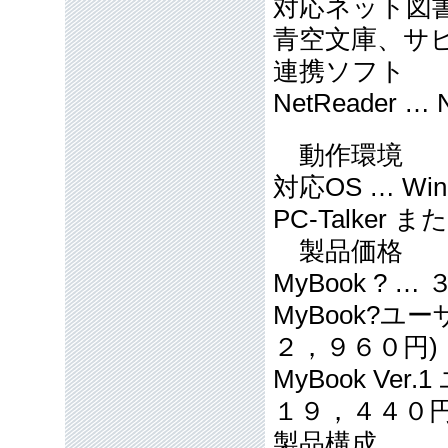
対応ネット図
青空文庫、サ
連携ソフト
NetReader 
動作環境
対応OS … Windo
PC-Talke
製品価格
MyBook ?
MyBook?ユ
２，９６０円)
MyBook Ve
１９，４４０円
製品構成