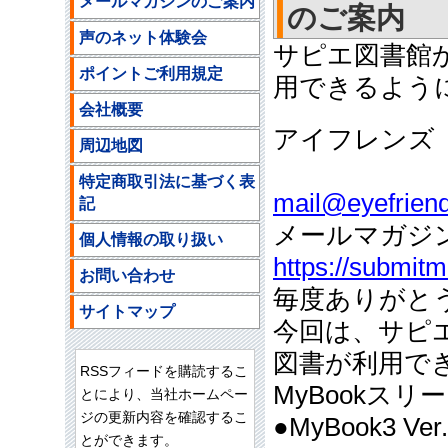
メールマガジンのご案内
のご案内
声のネット体験会
サピエ図書館
ポイントご利用規定
用できるように
会社概要
アイフレンズ
周辺地図
ご注文
特定商取引法に基づく表
mail@eyefriend
記
メールマガジ
個人情報の取り扱い
https://submit
お問い合わせ
毎度ありがと
サイトマップ
今回は、サピ
図書が利用で
RSSフィードを購読するこ
MyBookス
とにより、当社ホームペー
ジの更新内容を確認するこ
●MyBook3 
とができます。