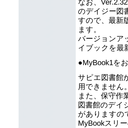
なお、Ver.
のデイジー図
すので、最新
ます。
バージョンアッ
イブックを最
●MyBook1
サピエ図書館
用できません
また、保守作業
図書館のデイ
がありますの
MyBookス