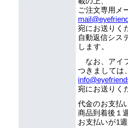
載の上、
ご注文専用メ
mail@eyefriend
宛にお送りく
自動返信シス
します。
なお、アイフ
つきましては
info@eyefriend
宛にお送りく
代金のお支払
商品到着後１
お支払いが1