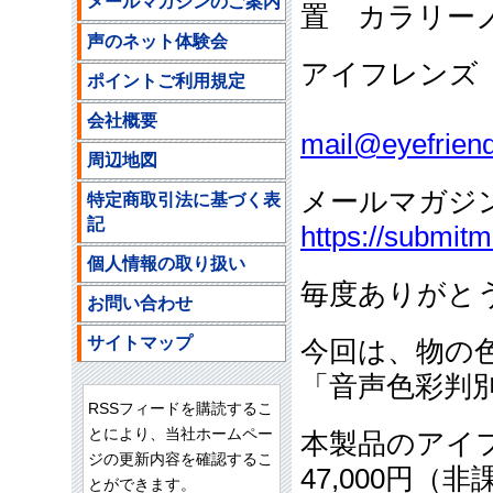
メールマガジンのご案内
置 カラリー
声のネット体験会
アイフレンズ
ポイントご利用規定
ご注文
会社概要
mail@eyefriend
周辺地図
メールマガジ
特定商取引法に基づく表
記
https://submit
個人情報の取り扱い
毎度ありがと
お問い合わせ
サイトマップ
今回は、物の
「音声色彩判
RSSフィードを購読するこ
とにより、当社ホームペー
本製品のアイ
ジの更新内容を確認するこ
47,000円（
とができます。