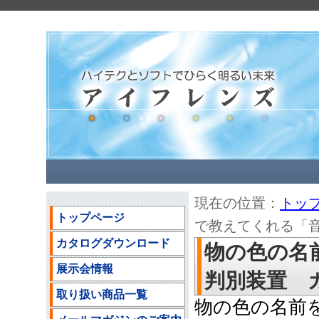
現在の位置：
トッ
トップページ
で教えてくれる「
カタログダウンロード
物の色の名
展示会情報
判別装置 
取り扱い商品一覧
物の色の名前