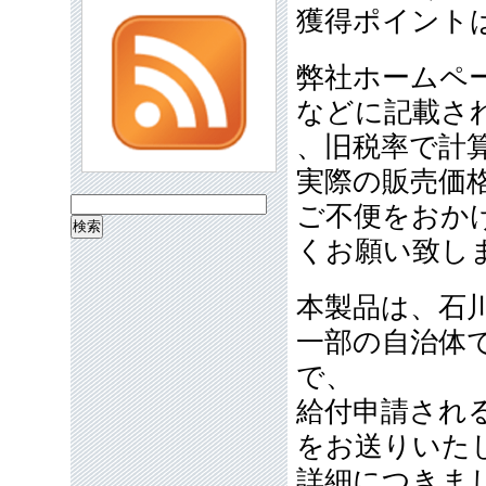
獲得ポイントは
弊社ホームペ
などに記載さ
、旧税率で計
実際の販売価
検
ご不便をおか
索:
くお願い致し
本製品は、石
一部の自治体
で、
給付申請され
をお送りいた
詳細につきま