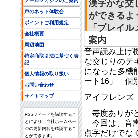
メールマガジンのご案内
漢字かな交
声のネット体験会
ができるよ
ポイントご利用規定
「ブレイル
会社概要
案内
周辺地図
音声読み上げ
特定商取引法に基づく表
な交じりのテ
記
になった多機
個人情報の取り扱い
ート16」 個
お問い合わせ
アイフレンズ
サイトマップ
毎度ありがと
RSSフィードを購読するこ
今回は、音声
とにより、当社ホームペー
ジの更新内容を確認するこ
点字だけでな
とができます。