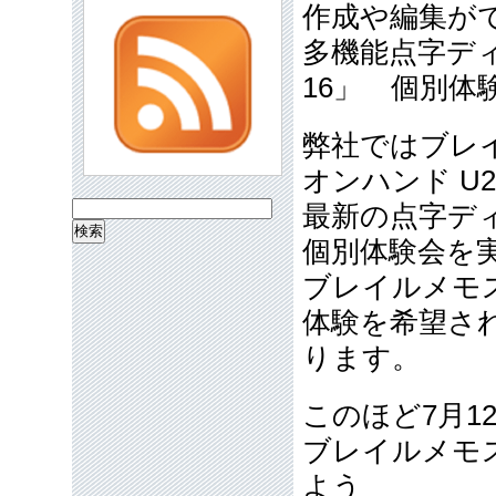
作成や編集が
多機能点字デ
16」 個別体
弊社ではブレ
オンハンド U
最新の点字デ
検
索:
個別体験会を
ブレイルメモ
体験を希望さ
ります。
このほど7月1
ブレイルメモ
よう