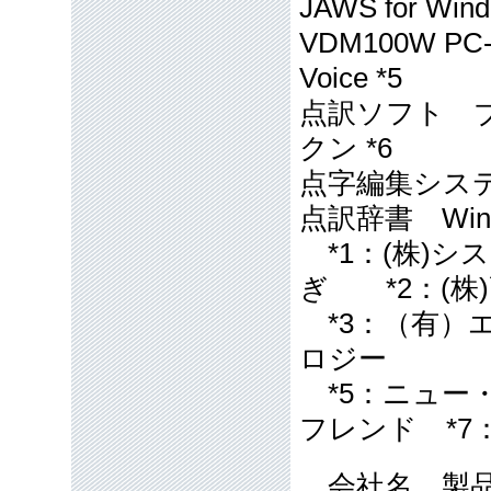
JAWS for Windo
VDM100W PC-T
Voice *5
点訳ソフト ブレ
クン *6
点字編集システム f
点訳辞書 Windi
*1：(株)
ぎ *2：(株
*3：（有）エ
ロジー
*5：ニュー・
フレンド *7
会社名、製品