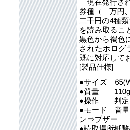
現在発行され
券種（一万円、
二千円の4種類
を読み取ること
黒色から褐色に
されたホログ
既に対応して
[製品仕様]
●サイズ 65(W)
●質量 110g
●操作 判定
●モード 音
ン⇒ブザー
●読取場所紙幣