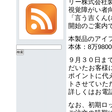
リー株式会社
視覚障がい者
「言う吉くん(
開始のご案内
本製品のアイ
本体：8万980
検
索:
９月３０日ま
だいたお客様
ポイントに代
トさせていた
詳しくはお電
なお、初期ロ