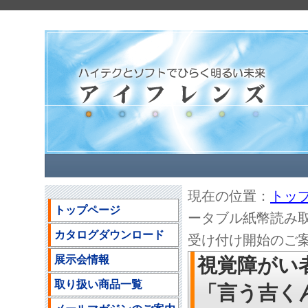
現在の位置：
トッ
トップページ
ータブル紙幣読み取
カタログダウンロード
受け付け開始のご
展示会情報
視覚障がい
取り扱い商品一覧
「言う吉くん