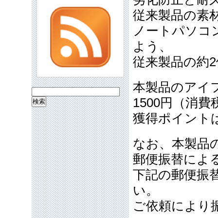
従来製品の素
ノートパソコ
よう、
従来製品の約
本製品のアイ
検
1500円（消
索:
獲得ポイントは
なお、本製品
郵便振替によ
下記の郵便振替
い。
ご依頼により