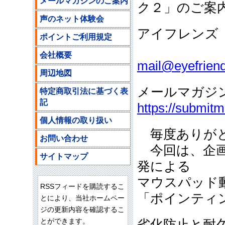
メールマガジンのご案内
ク２」のご案
声のネット体験会
アイフレンズ
ポイントご利用規定
ご注文
会社概要
mail@eyefriend
周辺地図
メールマガジ
特定商取引法に基づく表
記
https://submit
個人情報の取り扱い
毎度ありがと
お問い合わせ
今回は、企画
サイトマップ
発による
マウスパッド
RSSフィードを購読するこ
「ポインティ
とにより、当社ホームペー
ジの更新内容を確認するこ
とができます。
劣化防止と耐