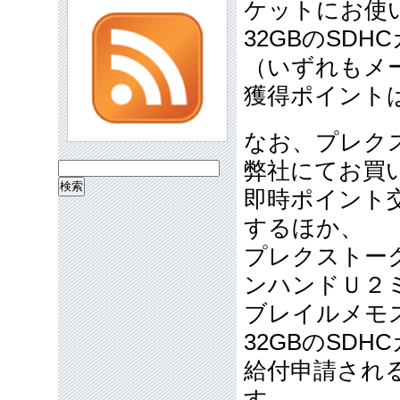
ケットにお使
32GBのSDH
（いずれもメ
獲得ポイント
なお、プレク
弊社にてお買
検
即時ポイント交
索:
するほか、
プレクストー
ンハンドＵ２
ブレイルメモス
32GBのSD
給付申請され
す。