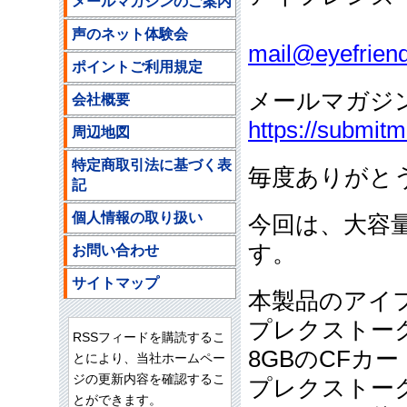
メールマガジンのご案内
ご注文
声のネット体験会
mail@eyefriend
ポイントご利用規定
メールマガジ
会社概要
https://submit
周辺地図
特定商取引法に基づく表
毎度ありがと
記
個人情報の取り扱い
今回は、大容量
す。
お問い合わせ
サイトマップ
本製品のアイ
プレクストーク
RSSフィードを購読するこ
8GBのCFカー
とにより、当社ホームペー
ジの更新内容を確認するこ
プレクストー
とができます。