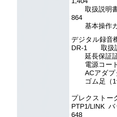
1,404
取扱説明書CD：
864
基本操作ガイド音楽
デジタル録音
DR-1 取扱説明書
延長保証証明書 1
電源コード 013
ACアダプタ 01
ゴム足（1つ入り
プレクストー
PTP1/LINK 
648