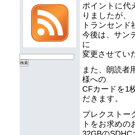
ポイントに代え
りましたが、
トランセンド
今後は、サンデ
に
変更させてい
検
索:
また、朗読者用
様への
CFカードを
だきます。
プレクストー
トをお求めの
32GBのSDH