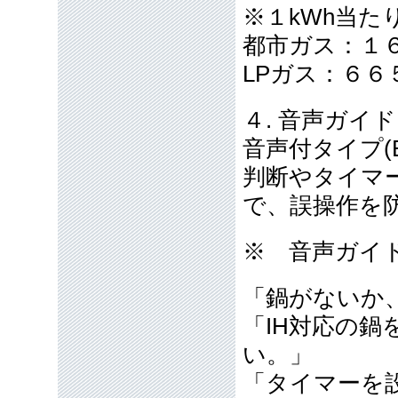
※１kWh当た
都市ガス：１６
LPガス：６６５
４. 音声ガイ
音声付タイプ(E
判断やタイマ
で、誤操作を
※ 音声ガイ
「鍋がないか
「IH対応の
い。」
「タイマーを