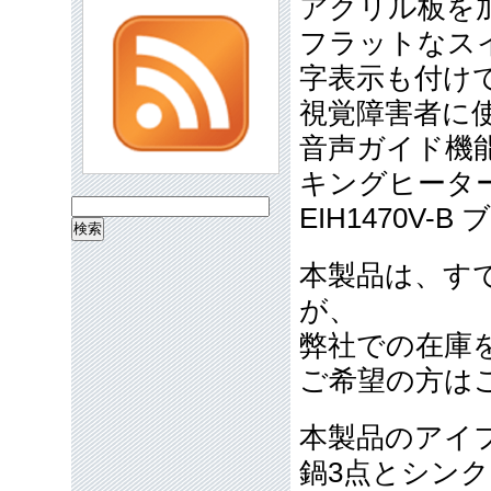
アクリル板を
フラットなス
字表示も付け
視覚障害者に
音声ガイド機
キングヒー
検
EIH1470V
索:
本製品は、す
が、
弊社での在庫
ご希望の方は
本製品のアイ
鍋3点とシン