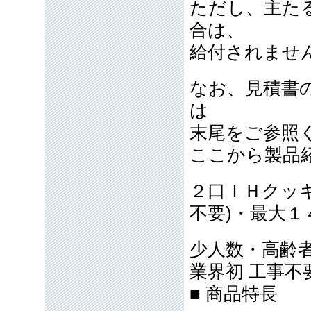
ただし、主た
合は、
給付されませ
なお、見積書
は
末尾をご参照
ここから製品
２口ＩＨクッ
不要)・最大１
少人数・高齢
業界初 工事
■ 商品特長