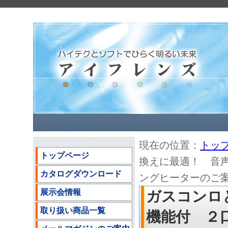
現在の位置：
トッ
トップページ
換えに最適！ 音声
カタログダウンロード
ングヒーターのご
展示会情報
ガスコンロ
取り扱い商品一覧
機能付 ２