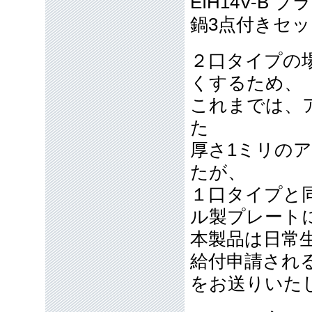
EIH14V-B 
鍋3点付きセッ
２口タイプの
くするため、
これまでは、
た
厚さ1ミリの
たが、
１口タイプと
ル製プレート
本製品は日常
給付申請され
をお送りいた