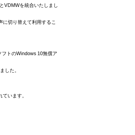
rとVDMWを統合いたしまし
声に切り替えて利用するこ
ロソフトのWindows 10無償ア
しました。
されています。