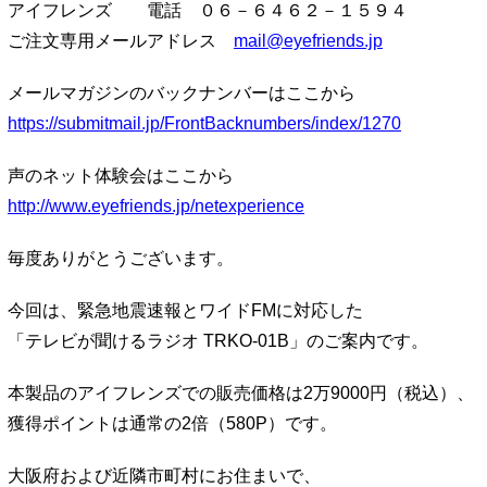
アイフレンズ 電話 ０６－６４６２－１５９４
ご注文専用メールアドレス
mail@eyefriends.jp
メールマガジンのバックナンバーはここから
https://submitmail.jp/FrontBacknumbers/index/1270
声のネット体験会はここから
http://www.eyefriends.jp/netexperience
毎度ありがとうございます。
今回は、緊急地震速報とワイドFMに対応した
「テレビが聞けるラジオ TRKO-01B」のご案内です。
本製品のアイフレンズでの販売価格は2万9000円（税込）、
獲得ポイントは通常の2倍（580P）です。
大阪府および近隣市町村にお住まいで、