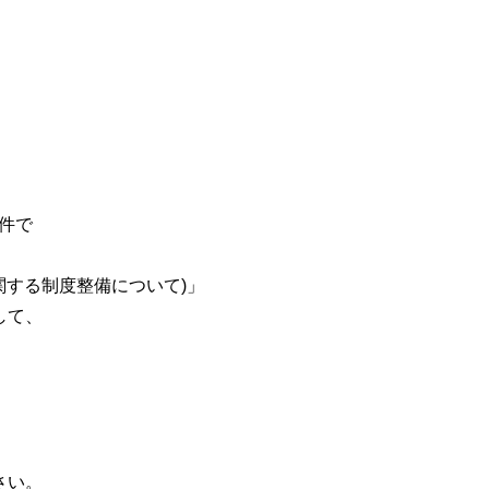
。
件で
に関する制度整備について)」
して、
さい。