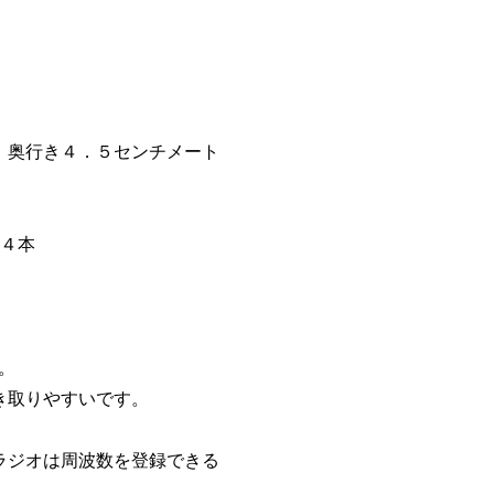
 奥行き４．５センチメート
池４本
。
き取りやすいです。
ラジオは周波数を登録できる