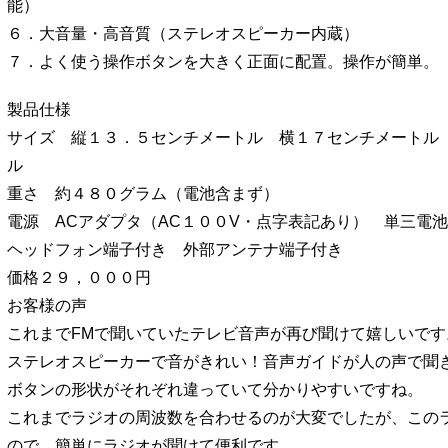
能）
６．大音量・高音質（ステレオスピーカー内蔵）
７．よく使う操作ボタンを大きく正面に配置。操作が簡単。
製品仕様
サイズ 縦１３．５センチメートル 横１７センチメートル
ル
重さ 約４８０グラム（電池含まず）
電源 ACアダプタ（AC１００V・点字表記あり） 単三電
ヘッドフォン端子付き 外部アンテナ端子付き
価格２９，０００円
お客様の声
これまでFMで聞いていたテレビ音声が再び聞けて嬉しいです
ステレオスピーカーで音がきれい！音声ガイドが人の声で聞
ボタンの形状がそれぞれ違っていて分かりやすいですね。
これまでラジオの周波数を合わせるのが大変でしたが、この
ので、簡単にラジオが聞けて便利です。