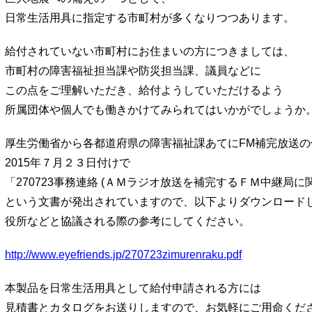
日常生活用具に指定する市町村が多くなりつつあります。
給付されていない市町村にお住まいの方につきましては、
市町村の障害福祉担当課や防災担当課、議員などに
この点をご理解いただき、給付ようしていただけるよう
所属団体や個人でも働きかけてみられてはいかがでしょうか
厚生労働省から各都道府県の障害福祉課あてにFM補完放送の
2015年７月２３日付けで
「270723事務連絡 (ＡＭラジオ放送を補完するＦＭ中継局
という文書が発出されていますので、以下よりダウンロード
役所などと協議される際の参考にしてください。
http://www.eyefriends.jp/270723zimurenraku.pdf
本製品を日常生活用具として給付申請される方には
見積書とカタログをお送りしますので、お気軽にご用命くだ