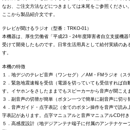
なお、ご注文方法などにつきましては末尾をご参照ください
ここから製品紹介文です。
テレビが聞けるラジオ（型番：TRKO-01）
本機器は、厚生労働省「平成23・24年度障害者自立支援機
受けて開発したものです。日常生活用具として給付実績のあ
す。
本機の特徴
１．地デジのテレビ音声（ワンセグ）／AM・FMラジオ（ス
２．緊急地震速報を受信（電源を切っていても受信すれば自
す。イヤホンをさしたままでもスピーカーから音声が聞こえ
３．副音声の切替が簡単（ボタン一つで簡単に副音声に切り
４．音声ガイド・点字表記（全てのボタン操作を音声で読み
字表記があります。点字マニュアルと音声マニュアルCD付き
５．高感度設計（地デジアンテナ端子に付属のアンテナケー