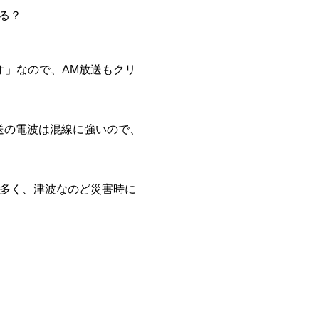
る？
オ」なので、AM放送もクリ
送の電波は混線に強いので、
が多く、津波なのど災害時に