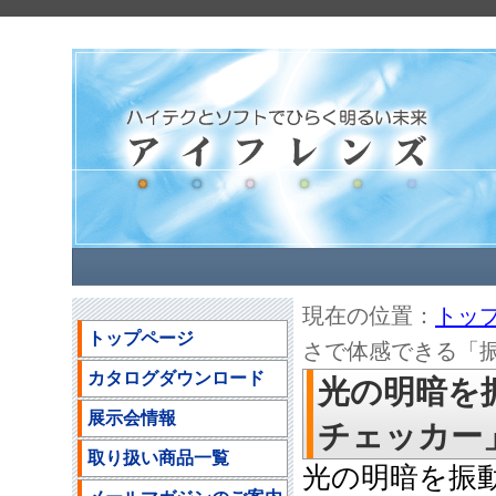
現在の位置：
トッ
トップページ
さで体感できる「
カタログダウンロード
光の明暗を
展示会情報
チェッカー
取り扱い商品一覧
光の明暗を振