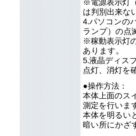
※電源表示灯
は判別出来な
4.パソコン
ランプ）の点
※稼動表示灯
あります。
5.液晶ディ
点灯、消灯を
●操作方法：
本体上面のス
測定を行いま
本体を明るい
暗い所にかざ