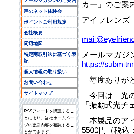
メールマガジンのご案内
カー」のご案
声のネット体験会
アイフレンズ
ポイントご利用規定
ご注文
会社概要
mail@eyefriend
周辺地図
メールマガジ
特定商取引法に基づく表
記
https://submit
個人情報の取り扱い
毎度ありがと
お問い合わせ
サイトマップ
今回は、光の
「振動式光チ
RSSフィードを購読するこ
とにより、当社ホームペー
本製品のアイ
ジの更新内容を確認するこ
5500円（税込
とができます。