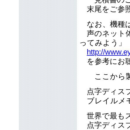
末尾をご参照
なお、機種は
声のネット体
ってみよう」
http://www.e
を参考にお聴
ここから製
点字ディス
ブレイルメモ
世界で最もス
点字ディス