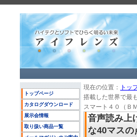
現在の位置：
トッ
トップページ
搭載した世界で最
カタログダウンロード
スマート４０（Ｂ
展示会情報
音声読み上
取り扱い商品一覧
な40マス