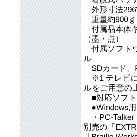
外形寸法296W
重量約900
付属品本体キ
（墨・点）
付属ソフトウ
ル
SDカード、R
※1 テレビ
ルをご用意の
■対応ソフト
●Window
・PC-Talk
別売の「EXTR
「Braille 