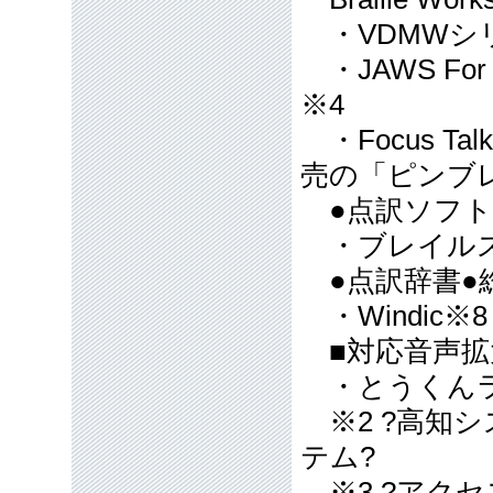
・VDMWシ
・JAWS For Wi
※4
・Focus Tal
売の「ピンブ
●点訳ソフト
・ブレイルスター
●点訳辞書●
・Windic※8 ・A
■対応音声拡
・とうくんラ
※2 ?高知シ
テム?
※3 ?アクセ