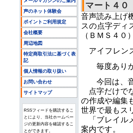
メールマガジンのご案内
マート４０
声のネット体験会
音声読み上げ
ポイントご利用規定
スの点字ディ
会社概要
（ＢＭＳ４０
周辺地図
アイフレンズ
特定商取引法に基づく表
記
毎度ありが
個人情報の取り扱い
今回は、音
お問い合わせ
点字だけでな
サイトマップ
の作成や編集
世界で最もス
RSSフィードを購読するこ
とにより、当社ホームペー
「ブレイルメ
ジの更新内容を確認するこ
案内です。
とができます。