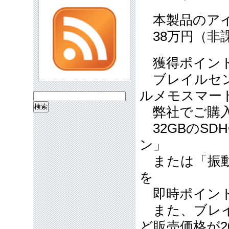
本製品のアイ
38万円（非
獲得ポイントは
ブレイルセン
ルメモスマー
検
弊社でご購入
索:
32GBのSD
ン」
または「振動
を
即時ポイント
また、ブレイ
ど販売価格が2