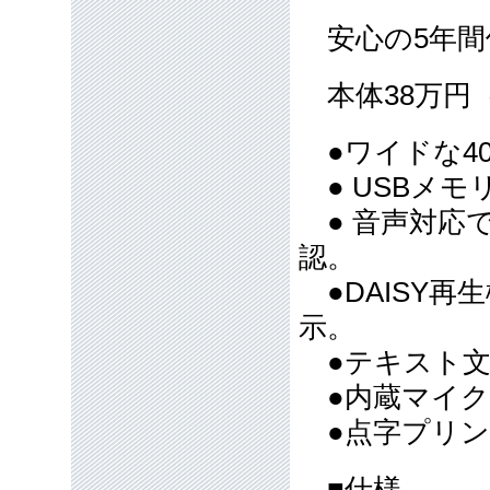
安心の5年間
本体38万円
●ワイドな4
● USBメモリ
● 音声対応
認。
●DAISY再
示。
●テキスト文
●内蔵マイク
●点字プリン
■仕様