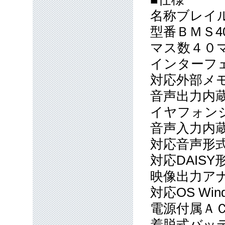
名称ブレイル
型番ＢＭＳ4
マス数４０
インターフェイス
対応外部メモリ
音声出力内蔵
イヤフォンジ
音声入力内蔵
対応音声形式M
対応DAISY形式
映像出力アナロ
対応OS Wind
電源付属ＡＣ
着脱式バッテ