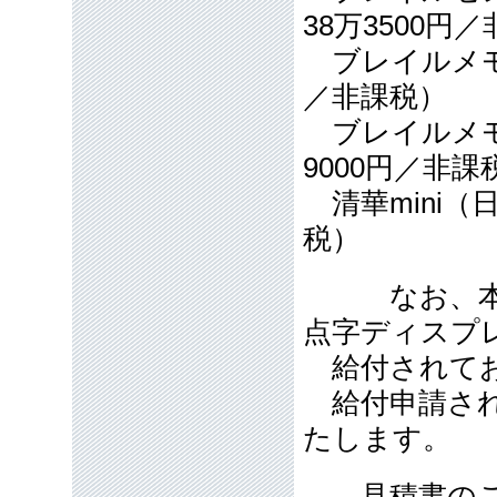
38万3500
ブレイルメモ
／非課税）
ブレイルメモ
9000円／非
清華mini（
税）
なお、本製
点字ディスプ
給付されてお
給付申請され
たします。
見積書のご用