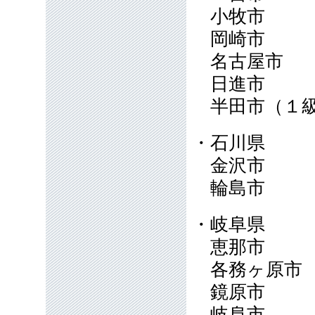
小牧市
岡崎市
名古屋市
日進市
半田市（１
・石川県
金沢市
輪島市
・岐阜県
恵那市
各務ヶ原
鏡原市
岐阜市