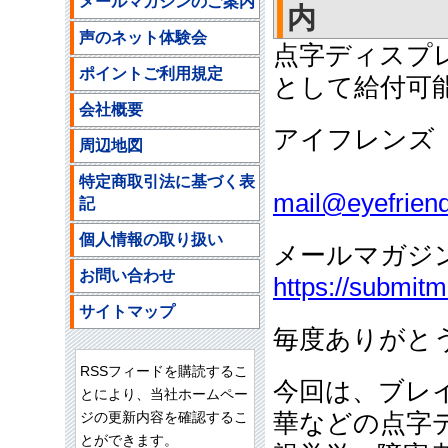
メールマガジンのご案内
内
声のネット体験会
点字ディスプ
ポイントご利用規定
として給付可
会社概要
アイフレンズ
周辺地図
ご注文
特定商取引法に基づく表
mail@eyefriend
記
個人情報の取り扱い
メールマガジ
お問い合わせ
https://submit
サイトマップ
毎度ありがと
RSSフィードを購読するこ
今回は、ブレ
とにより、当社ホームペー
ジの更新内容を確認するこ
華などの点字
とができます。