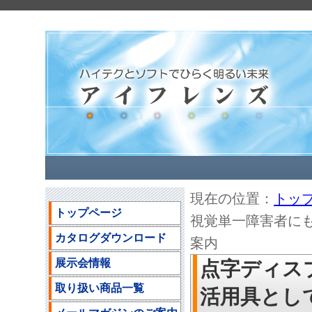
現在の位置：
トッ
トップページ
視覚単一障害者に
カタログダウンロード
案内
展示会情報
点字ディス
取り扱い商品一覧
活用具とし