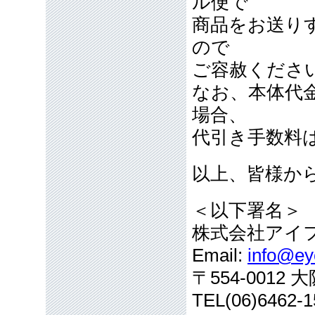
ル便で
商品をお送り
ので
ご容赦くださ
なお、本体代
場合、
代引き手数料
以上、皆様か
＜以下署名＞
株式会社アイ
Email:
info@eye
〒554-001
TEL(06)6462-1