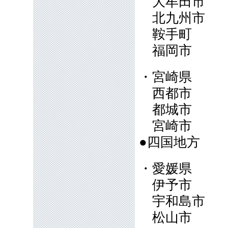
大牟田市
北九州市
鞍手町
福岡市
・宮崎県
西都市
都城市
宮崎市
●四国地方
・愛媛県
伊予市
宇和島市
松山市