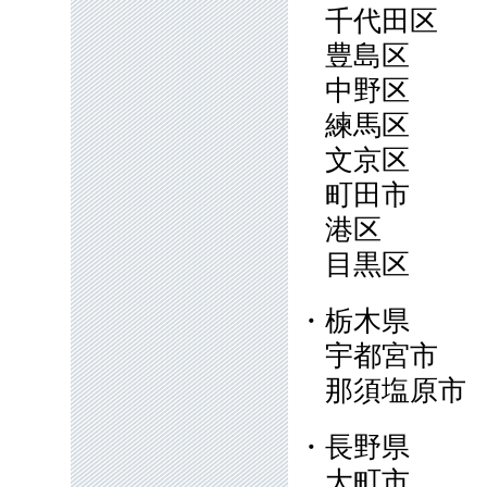
千代田区
豊島区
中野区
練馬区
文京区
町田市
港区
目黒区
・栃木県
宇都宮市
那須塩原
・長野県
大町市