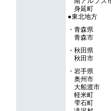
南アルプ
身延町
●東北地方
・青森県
青森市
・秋田県
秋田市
・岩手県
奥州市
大船渡市
軽米町
雫石町
滝沢村