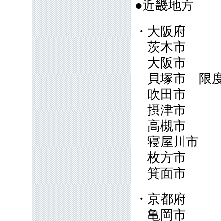
●近畿地方
・大阪府
茨木市
大阪市
貝塚市 限度
吹田市
摂津市
高槻市
寝屋川市
枚方市
箕面市
・京都府
亀岡市