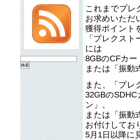
これまでプレ
お求めいただ
獲得ポイント
「プレクストー
には
8GBのCFカ
検
または「振動
索:
また、「プレ
32GBのSD
ン」、
または「振動
お付けしてお
5月1日以降