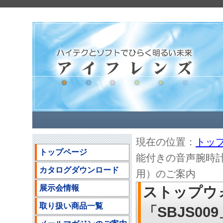
現在の位置：
トッ
トップページ
能付きの音声腕時計、
カタログダウンロード
用）のご案内
展示会情報
ストップウ
取り扱い商品一覧
「SBJS0