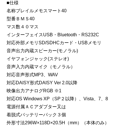
■仕様
名称ブレイルメモスマート40
型番ＢＭＳ40
マス数４０マス
インターフェイスUSB・Bluetooth・RS232C
対応外部メモリSD/SDHCカード・USBメモリ
音声出力内蔵スピーカー(モノラル)
イヤフォンジャック(ステレオ)
音声入力内蔵マイク（モノラル）
対応音声形式MP3、WAV
対応DAISY形式DAISY Ver 2.0以降
映像出力アナログRGB ※1
対応OS Windows XP（SP２以降）、Vista、7、8
電源付属ＡＣアダプター又は
着脱式バッテリーパック３個
外形寸法296W×118D×20.5H（mm）（本体のみ）