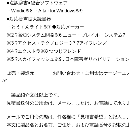
●点訳辞書●総合ソフトウェア
・Windic※8 ・Altair for Windows※9
■対応音声拡大読書器
・とうくんライト※7 ◆対応メーカー
※2 ?高知システム開発※6 ニュー・ブレイル・システム?
※3 ?アクセス・テクノロジー※7 ?アイフレンズ
※4 ?エクストラ※8 つつじフレンド
※5 ?スカイフィッシュ※9 . 日本障害者リハビリテーショ
販売・製造元 お問い合わせ・ご用命はケージーエス
ぞ
製品紹介文は以上です。
見積書送付のご用命は、メール、または、お電話にて承り
メールでご用命の際は、件名欄に「見積書希望」と記入し
本文に製品名とお名前、ご住所、および電話番号を記載の