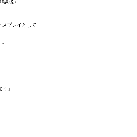
／非課税）
スプレイとして
す。
よう」