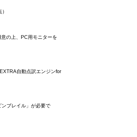
点）
意の上、PC用モニターを
EXTRA自動点訳エンジンfor
売の「ピンブレイル」が必要で