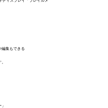
字ディスプレイ「ブレイルメ
や編集もできる
す。
ー」