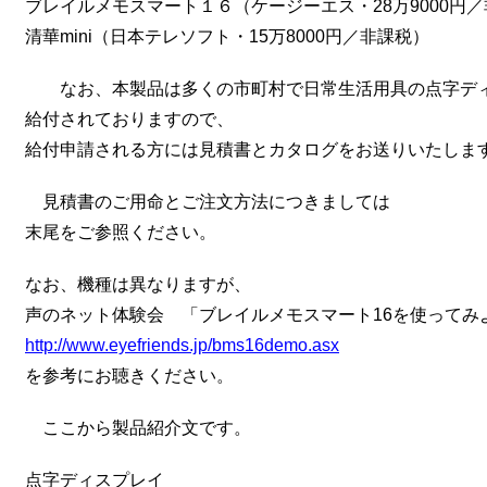
ブレイルメモスマート１６（ケージーエス・28万9000円
清華mini（日本テレソフト・15万8000円／非課税）
なお、本製品は多くの市町村で日常生活用具の点字ディ
給付されておりますので、
給付申請される方には見積書とカタログをお送りいたしま
見積書のご用命とご注文方法につきましては
末尾をご参照ください。
なお、機種は異なりますが、
声のネット体験会 「ブレイルメモスマート16を使ってみ
http://www.eyefriends.jp/bms16demo.asx
を参考にお聴きください。
ここから製品紹介文です。
点字ディスプレイ