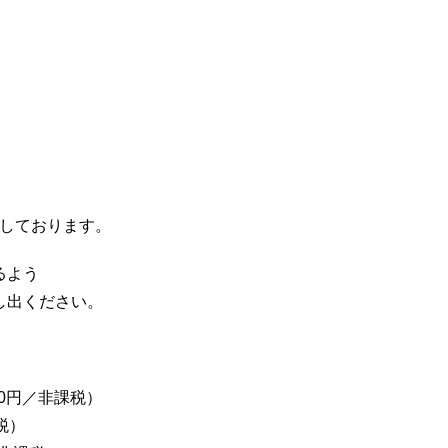
けしております。
るよう
し出ください。
。
00円／非課税）
課税）