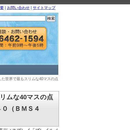
要
|
お問い合わせ
|
サイトマップ
検
索:
した世界で最もスリムな40マスの点
リムな40マスの点
４０（ＢＭＳ４