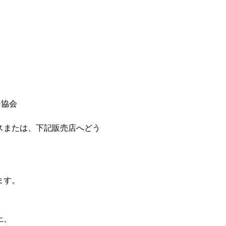
ン協会
または、下記販売店へどう
ます。
、
上、