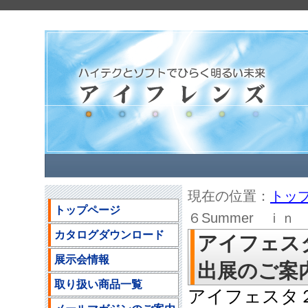
現在の位置：
トッ
トップページ
６Summer ｉ
カタログダウンロード
アイフェスタ
展示会情報
出展のご案
取り扱い商品一覧
アイフェスタ２