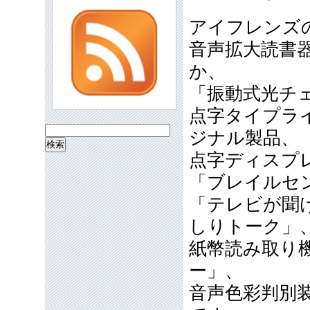
アイフレンズ
音声拡大読書
か、
「振動式光チ
点字タイプラ
検
ジナル製品、
索:
点字ディスプ
「ブレイルセ
「テレビが聞
しりトーク」
紙幣読み取り
ー」、
音声色彩判別