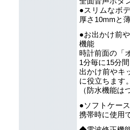
全面音声ボタ
●スリムなボ
厚さ10mmと
●お出かけ前
機能
時計前面の「
1分毎に15分
出かけ前やキ
に役立ちます
（防水機能は
●ソフトケー
携帯時に使用
◆電波修正機