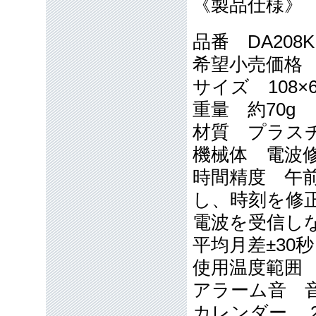
《製品仕様》
品番 DA208K
希望小売価格 本
サイズ 108×
重量 約70g
材質 プラス
機械体 電波
時間精度 午
し、時刻を
電波を受信し
平均月差±30
使用温度範囲 -
アラーム音 
カレンダー 2