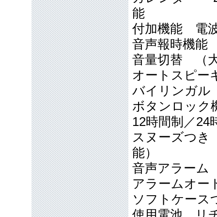
能
付加機能 電波修
音声報時機能
音量切替 （
オートスピーキ
バイリンガル
ボタンロック
12時間制／2
スヌーズつき
能）
音声アラー
アラームオート
ソフトケース
使用電池 リチ