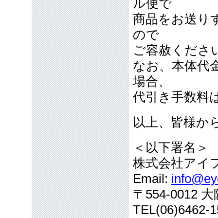
ル便で
商品をお送り
ので
ご容赦くださ
なお、本体代
場合、
代引き手数料
以上、皆様か
＜以下署名＞
株式会社アイ
Email:
info@eye
〒554-001
TEL(06)6462-1