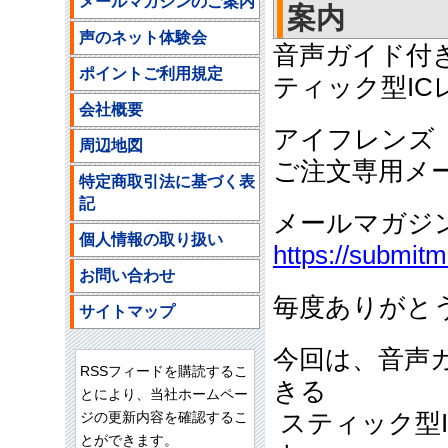
メールマガジンのご案内
案内
声のネット体験会
音声ガイド付
ポイントご利用規定
ティック型IC
会社概要
アイフレンズ
周辺地図
ご注文専用メ
特定商取引法に基づく表
記
メールマガジ
個人情報の取り扱い
https://submit
お問い合わせ
毎度ありがと
サイトマップ
今回は、音声
RSSフィードを購読するこ
きる
とにより、当社ホームペー
ジの更新内容を確認するこ
スティック型I
とができます。