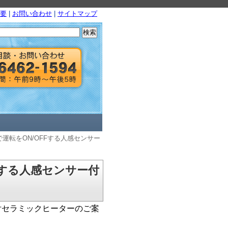
要
|
お問い合わせ
|
サイトマップ
検
索:
運転をON/OFFする人感センサー
Fする人感センサー付
付セラミックヒーターのご案