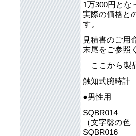
1万300円と
実際の価格と
す。
見積書のご用
末尾をご参照
ここから製品
触知式腕時計
●男性用
SQBR014
（文字盤の色
SQBR016