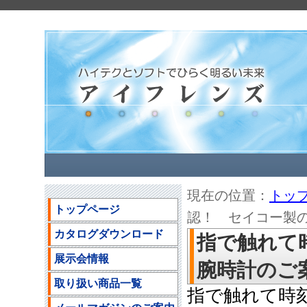
現在の位置：
トッ
トップページ
認！ セイコー製
カタログダウンロード
指で触れて
展示会情報
腕時計のご
取り扱い商品一覧
指で触れて時