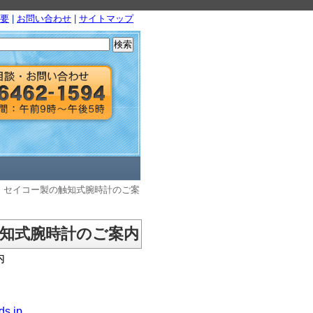
要
|
お問い合わせ
|
サイトマップ
検
索:
 セイコー製の触知式腕時計のご案
知式腕時計のご案内
内
ds.jp