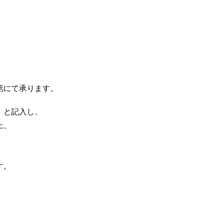
話にて承ります。
」と記入し、
上、
す。