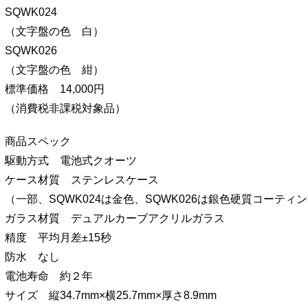
SQWK024
（文字盤の色 白）
SQWK026
（文字盤の色 紺）
標準価格 14,000円
（消費税非課税対象品）
商品スペック
駆動方式 電池式クオーツ
ケース材質 ステンレスケース
（一部、SQWK024は金色、SQWK026は銀色硬質コーティ
ガラス材質 デュアルカーブアクリルガラス
精度 平均月差±15秒
防水 なし
電池寿命 約２年
サイズ 縦34.7mm×横25.7mm×厚さ8.9mm