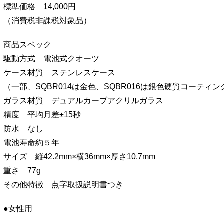
標準価格 14,000円
（消費税非課税対象品）
商品スペック
駆動方式 電池式クオーツ
ケース材質 ステンレスケース
（一部、SQBR014は金色、SQBR016は銀色硬質コーティン
ガラス材質 デュアルカーブアクリルガラス
精度 平均月差±15秒
防水 なし
電池寿命約５年
サイズ 縦42.2mm×横36mm×厚さ10.7mm
重さ 77g
その他特徴 点字取扱説明書つき
●女性用