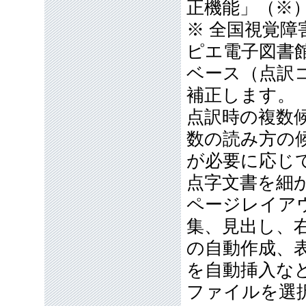
正機能」（※
※ 全国視覚
ピエ電子図書
ベース（点訳
補正します。
点訳時の複数
数の読み方の
が必要に応じ
点字文書を細
ページレイア
集、見出し、
の自動作成、
を自動挿入な
ファイルを選