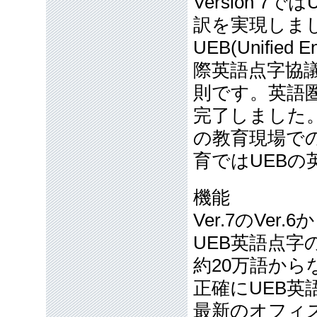
Version 
訳を実現しま
UEB(Unified
際英語点字協
則です。英語圏
完了しました。
の教育現場で
育ではUEB
機能
Ver.7のVe
UEB英語点
約20万語か
正確にUEB英
最新のオフィ