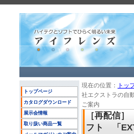
現在の位置：
トッ
トップページ
社エクストラの自動点訳ソ
カタログダウンロード
ご案内
展示会情報
［再配信］
取り扱い商品一覧
フト 「EXTR