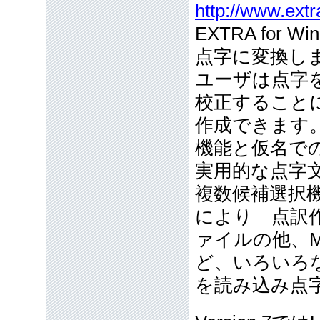
http://www.extr
EXTRA for 
点字に変換し
ユーザは点字
校正すること
作成できます
機能と仮名で
実用的な点字
複数候補選択
により 点訳
ァイルの他、Mic
ど、いろいろ
を読み込み点