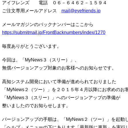
アイフレンズ 電話 ０６－６４６２－１５９４
ご注文専用メールアドレス
mail@eyefriends.jp
メールマガジンのバックナンバーはここから
https://submitmail.jp/FrontBacknumbers/index/1270
毎度ありがとうございます。
今回は、「MyNews３（スリー）」、
無償バージョンアップ対象のお客様へのお知らせです。
高知システム開発において準備が進められておりました
「MyNews２（ツー）」を２０１５年４月以降にお求めのお
「MyNews３（スリー）」へのバージョンアップの準備が
整いましたのでお知らせします。
バージョンアップの手順は、「MyNews２（ツー）」を起動
「ヘルプ」メニューの下にあります「最新版に更新」を実行