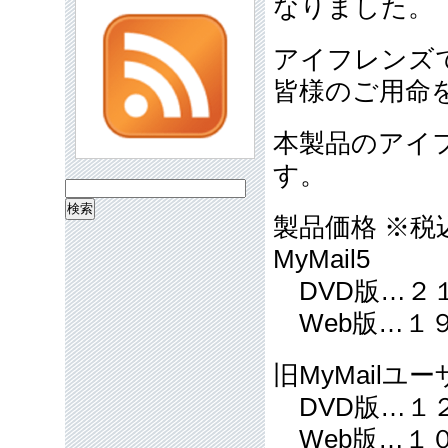
なりました。
アイフレンズ
皆様のご用命
本製品のアイ
す。
検
索:
製品価格 ※税
MyMail5
DVD版…２
Web版…１
旧MyMailユ
DVD版…１
Web版…１