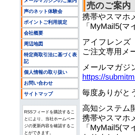
メールマガジンのご案内
売のご案内
声のネット体験会
携帯やスマホ
ポイントご利用規定
「MyMail
会社概要
アイフレンズ
周辺地図
ご注文専用メ
特定商取引法に基づく表
記
メールマガジ
個人情報の取り扱い
https://submit
お問い合わせ
毎度ありがと
サイトマップ
高知システム
RSSフィードを購読するこ
携帯やスマホ
とにより、当社ホームペー
ジの更新内容を確認するこ
「MyMail
とができます。