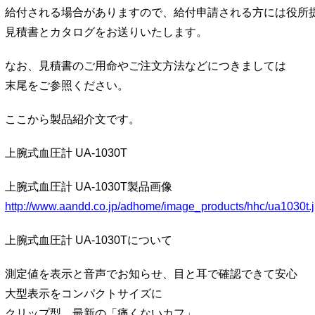
給付される場合がありますので、給付申請される方には役所
見積書とカタログをお送りいたします。
なお、見積書のご用命やご注文方法などにつきましては
末尾をご参照ください。
ここから製品紹介文です。
上腕式血圧計 UA-1030T
上腕式血圧計 UA-1030T製品画像
http://www.aandd.co.jp/adhome/image_products/hhc/ua1030t.
上腕式血圧計 UA-1030Tについて
測定値を表示と音声でお知らせ、目と耳で確認できて安心
大型表示をコンパクトサイズに
クリップ型、最新の「痛くないカフ」