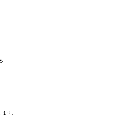
る
、
、
します。