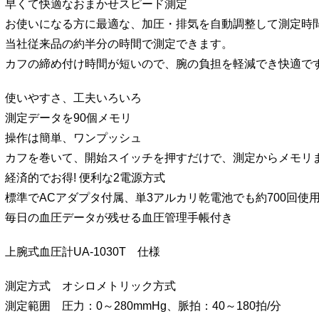
早くて快適なおまかせスピード測定
お使いになる方に最適な、加圧・排気を自動調整して測定時
当社従来品の約半分の時間で測定できます。
カフの締め付け時間が短いので、腕の負担を軽減でき快適で
使いやすさ、工夫いろいろ
測定データを90個メモリ
操作は簡単、ワンプッシュ
カフを巻いて、開始スイッチを押すだけで、測定からメモリ
経済的でお得! 便利な2電源方式
標準でACアダプタ付属、単3アルカリ乾電池でも約700回使
毎日の血圧データが残せる血圧管理手帳付き
上腕式血圧計UA-1030T 仕様
測定方式 オシロメトリック方式
測定範囲 圧力：0～280mmHg、脈拍：40～180拍/分