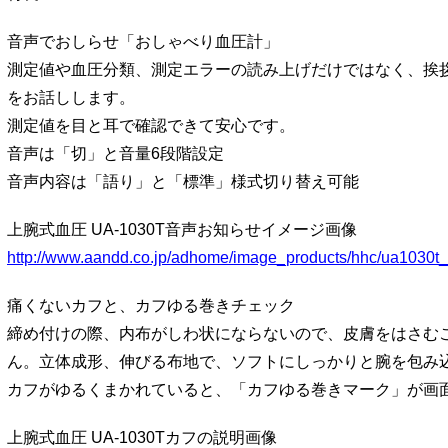
音声でおしらせ「おしゃべり血圧計」
測定値や血圧分類、測定エラーの読み上げだけではなく、挨
をお話しします。
測定値を目と耳で確認できて安心です。
音声は「切」と音量6段階設定
音声内容は「語り」と「標準」様式切り替え可能
上腕式血圧 UA-1030T音声お知らせイメージ画像
http://www.aandd.co.jp/adhome/image_products/hhc/ua1030t_
痛くないカフと、カフゆる巻きチェック
締め付けの際、内布がしわ状にならないので、皮膚をはさむ
ん。立体成形、伸びる布地で、ソフトにしっかりと腕を包み
カフがゆるくまかれていると、「カフゆる巻きマーク」が画
上腕式血圧 UA-1030Tカフの説明画像