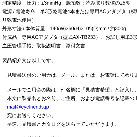
測定精度 圧力：±3mmHg、脈拍数：読み取り数値の±5％
電源 / 電池寿命 単3形乾電池4本または専用ACアダプタ（標準
リ乾電池使用）
外形寸法 / 本体質量 140(W)×60(H)×105(D)mm / 約300g
付属品 専用ACアダプタ（型式AX-TB233）、お試し用単
血圧管理手帳、取扱説明書、添付文書
製品紹介文は以上です。
見積書送付のご用命は、メール、または、お電話にて承り
メールでご用命の際は、件名欄に「見積書希望」と記入し
本文に製品名とお名前、ご住所、および電話番号を記載の
mail@eyefriends.jp
宛にお送りください。
早速、見積書とカタログを送らせていただきます。