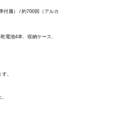
付属） / 約700回（アルカ
3形乾電池4本、収納ケース、
ます。
、
上、