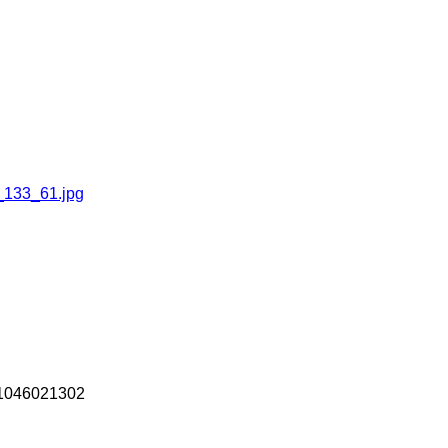
_133_61.jpg
46021302