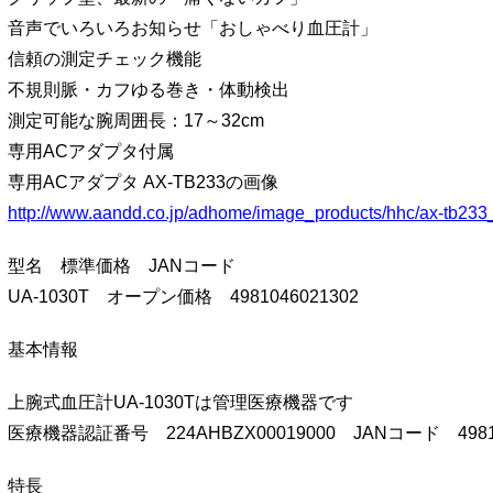
音声でいろいろお知らせ「おしゃべり血圧計」
信頼の測定チェック機能
不規則脈・カフゆる巻き・体動検出
測定可能な腕周囲長：17～32cm
専用ACアダプタ付属
専用ACアダプタ AX-TB233の画像
http://www.aandd.co.jp/adhome/image_products/hhc/ax-tb233
型名 標準価格 JANコード
UA-1030T オープン価格 4981046021302
基本情報
上腕式血圧計UA-1030Tは管理医療機器です
医療機器認証番号 224AHBZX00019000 JANコード 49810
特長