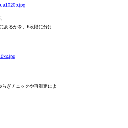
_ua1020p.jpg
示
にあるかを、6段階に分け
10xx.jpg
ゆらぎチェックや再測定によ