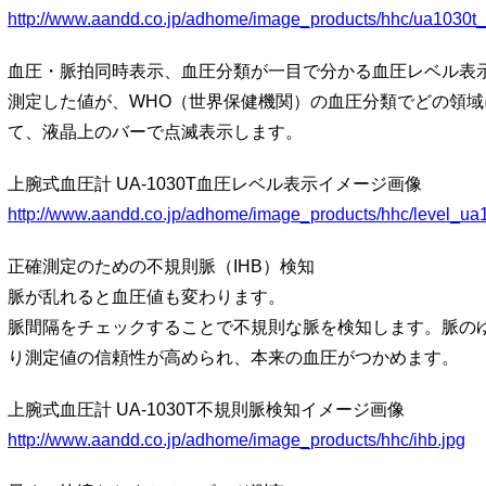
http://www.aandd.co.jp/adhome/image_products/hhc/ua1030t
血圧・脈拍同時表示、血圧分類が一目で分かる血圧レベル表
測定した値が、WHO（世界保健機関）の血圧分類でどの領域
て、液晶上のバーで点滅表示します。
上腕式血圧計 UA-1030T血圧レベル表示イメージ画像
http://www.aandd.co.jp/adhome/image_products/hhc/level_ua
正確測定のための不規則脈（IHB）検知
脈が乱れると血圧値も変わります。
脈間隔をチェックすることで不規則な脈を検知します。脈の
り測定値の信頼性が高められ、本来の血圧がつかめます。
上腕式血圧計 UA-1030T不規則脈検知イメージ画像
http://www.aandd.co.jp/adhome/image_products/hhc/ihb.jpg