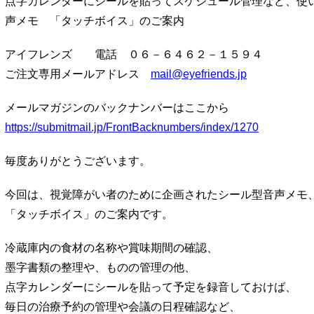
点字カレンダーにシールを貼ってスケジュール管理など、使
声メモ 「タッチボイス」のご案内
アイフレンズ 電話 ０６－６４６２－１５９４
ご注文専用メールアドレス
mail@eyefriends.jp
メールマガジンのバックナンバーはここから
https://submitmail.jp/FrontBacknumbers/index/1270
毎度ありがとうございます。
今回は、視覚障がい者のために企画されたシール型音声メ
「タッチボイス」のご案内です。
冷蔵庫内の食材の名称や賞味期間の確認、
墨字書類の整理や、ものの管理の他、
点字カレンダーにシールを貼って予定を録音しておけば、
毎日の治療予約の管理や会議の日程確認など、