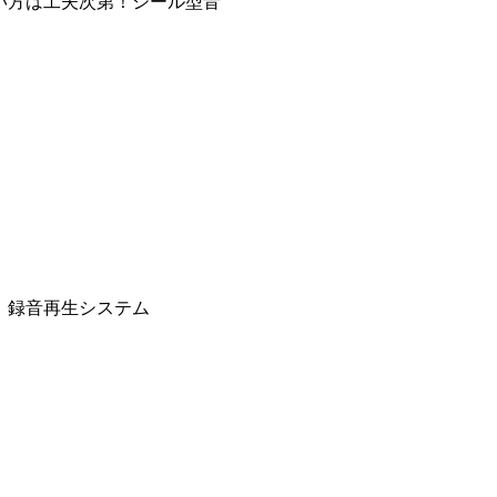
い方は工夫次第！シール型音
モ、録音再生システム