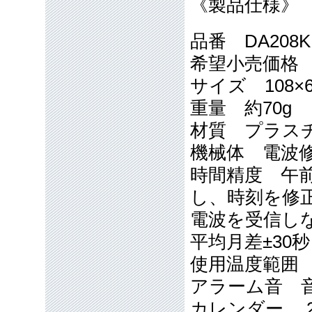
《製品仕様》
品番 DA208K
希望小売価格 本
サイズ 108×
重量 約70g
材質 プラス
機械体 電波
時間精度 午
し、時刻を
電波を受信し
平均月差±30
使用温度範囲 -
アラーム音 
カレンダー 2