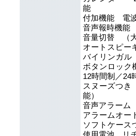
能
付加機能 電波修
音声報時機能
音量切替 （
オートスピーキ
バイリンガル
ボタンロック
12時間制／2
スヌーズつき
能）
音声アラー
アラームオート
ソフトケース
使用電池 リチ