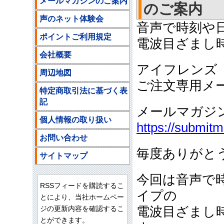
メールマガジンのご案内
のご案内
声のネット体験会
音声で時刻や
ポイントご利用規定
電波目ざまし
会社概要
アイフレンズ
周辺地図
ご注文専用メ
特定商取引法に基づく表
記
メールマガジ
個人情報の取り扱い
https://submit
お問い合わせ
毎度ありがと
サイトマップ
今回は音声で
RSSフィードを購読するこ
イプの
とにより、当社ホームペー
ジの更新内容を確認するこ
電波目ざまし
とができます。