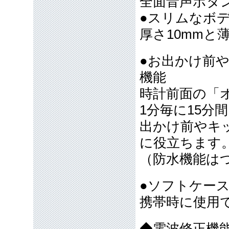
全面音声ボタ
●スリムなボ
厚さ10mmと
●お出かけ前
機能
時計前面の「
1分毎に15分
出かけ前やキ
に役立ちます
（防水機能は
●ソフトケー
携帯時に使用
◆電波修正機