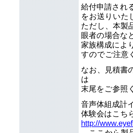
給付申請され
をお送りいた
ただし、本製
眼者の場合な
家族構成によ
すのでご注意
なお、見積書
は
末尾をご参照
音声体組成計イ
体験会はこ
http://www.eye
ここから製品