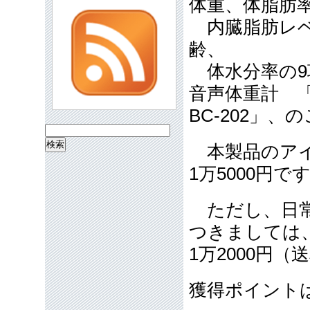
体重、体脂肪率
内臓脂肪レベ
齢、
体水分率の9
音声体重計 
BC-202」、
検
本製品のアイ
索:
1万5000円で
ただし、日常
つきましては
1万2000円
獲得ポイント