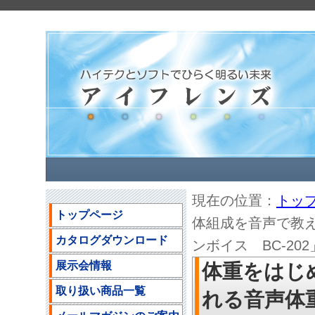
現在の位置：
トッ
トップページ
体組成を音声で教
カタログダウンロード
ンボイス BC-20
展示会情報
体重をはじ
取り扱い商品一覧
れる音声体