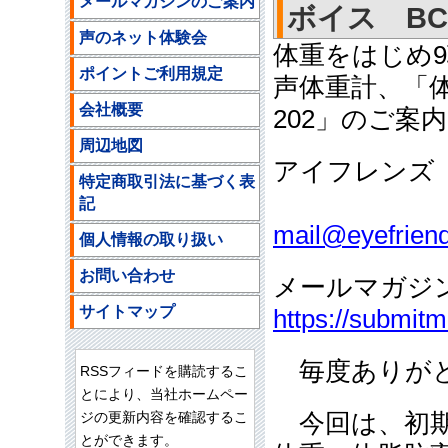
メールマガジンのご案内
ボイス BC
声のネット体験会
体重をはじめ
ポイントご利用規定
声体重計、「体
会社概要
202」のご案内
周辺地図
アイフレンズ
特定商取引法に基づく表
ご注文
記
mail@eyefriend
個人情報の取り扱い
お問い合わせ
メールマガジ
サイトマップ
https://submit
毎度ありがと
RSSフィードを購読するこ
とにより、当社ホームペー
ジの更新内容を確認するこ
今回は、初期
とができます。