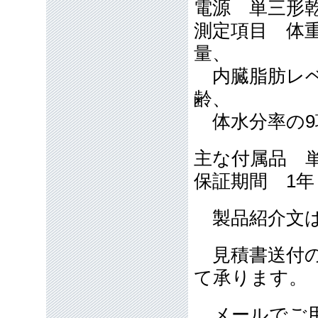
電源 単三形
測定項目 体重
量、
内臓脂肪レベ
齢、
体水分率の
主な付属品 
保証期間 1
製品紹介文は
見積書送付の
て承ります。
メールでご用