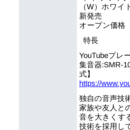
（W）ホワイ
新発売
オープン価格
特長
YouTubeプレ
集音器:SMR
式】
https://www.
独自の音声技
家族や友人と
音を大きくす
技術を採用し