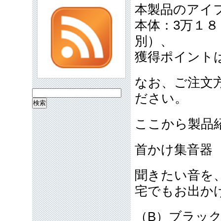
本製品のアイ
本体：3万１
別）、
獲得ポイント
なお、ご注文
検
ださい。
索:
ここから製品
首かけ集音器 
聞きたい音を
宅でもお出か
（B）ブラッ