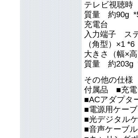
テレビ視聴時（ス
質量 約90g *
充電台
入力端子 ス
（角型）×1 *6
大きさ（幅×高さ×
質量 約203g 
その他の仕様
付属品 ■充電
■ACアダプタ
■電源用ケーブ
■光デジタル
■音声ケーブル