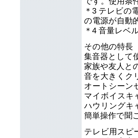
です。使用条
＊3 テレビの
の電源が自動
＊4 音量レベ
その他の特長
集音器として
家族や友人と
音を大きくク
オートシーン
マイボイスキ
ハウリングキ
簡単操作で聞
テレビ用スピ