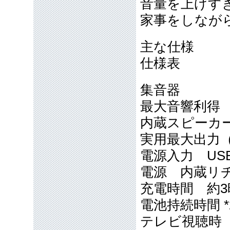
音量を上げす
家事をしなが
主な仕様
仕様表
集音器
最大音響利得 
内蔵スピーカー 
実用最大出力（ス
電源入力 USB
電源 内蔵リ
充電時間 約3時
電池持続時間 *
テレビ視聴時（