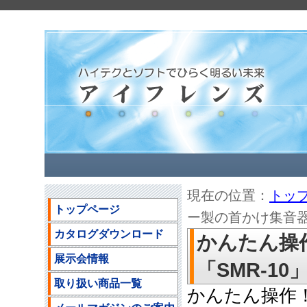
現在の位置：
トッ
トップページ
ー製の首かけ集音器
カタログダウンロード
かんたん操
展示会情報
「SMR-1
取り扱い商品一覧
かんたん操作！