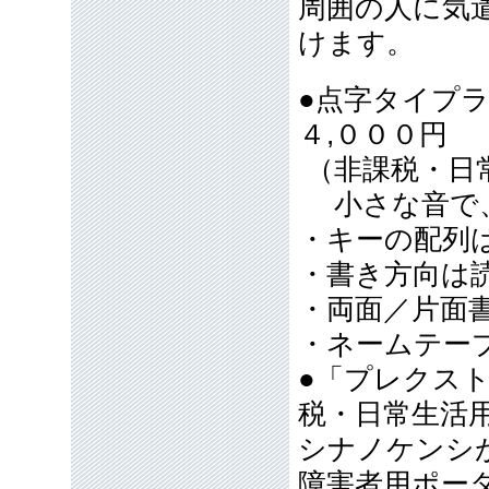
周囲の人に気
けます。
●点字タイプ
４,０００円
（非課税・日
小さな音で、
・キーの配列
・書き方向は
・両面／片面
・ネームテー
●「プレクスト
税・日常生活
シナノケンシ
障害者用ポー