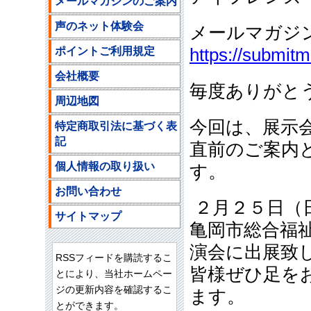
メールマガジンのご案内
声のネット体験会
メールマガジ
ポイントご利用規定
https://submit
会社概要
毎度ありがと
周辺地図
今回は、展示
特定商取引法に基づく表
記
直前のご案内
個人情報の取り扱い
す。
お問い合わせ
２月２５日（
サイトマップ
亀岡市総合福
演会に出展致
RSSフィードを購読するこ
皆様ぜひ足を
とにより、当社ホームペー
ジの更新内容を確認するこ
ます。
とができます。