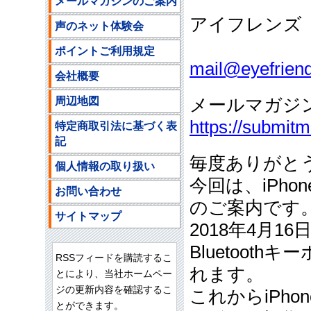
メールマガジンのご案内
アイフレンズ
声のネット体験会
ご注文
ポイントご利用規定
mail@eyefriend
会社概要
周辺地図
メールマガジ
https://submit
特定商取引法に基づく表
記
毎度ありがと
個人情報の取り扱い
今回は、iPho
お問い合わせ
のご案内です
サイトマップ
2018年4月1
Bluetoot
RSSフィードを購読するこ
れます。
とにより、当社ホームペー
ジの更新内容を確認するこ
これからiPh
とができます。