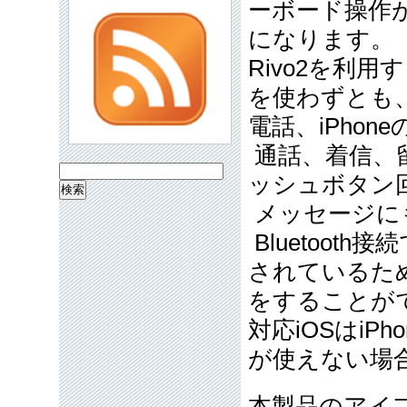
ーボード操作
になります。
Rivo2を利
を使わずとも
電話、iPho
通話、着信、
検
ッシュボタン
索:
メッセージに
Bluetoot
されているため
をすることが
対応iOSはiPh
が使えない場
本製品のアイ