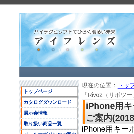
現在の位置：
トッ
トップページ
「Rivo2（リボツー）
カタログダウンロード
iPhone
展示会情報
ご案内(2018/
取り扱い商品一覧
iPhone用キ