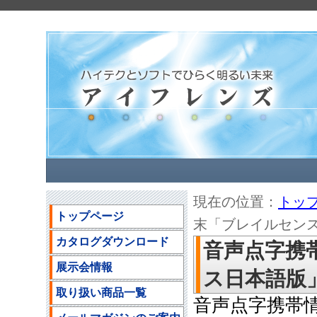
現在の位置：
トッ
トップページ
末「ブレイルセンスポ
カタログダウンロード
音声点字携
展示会情報
ス日本語版」の
取り扱い商品一覧
音声点字携帯