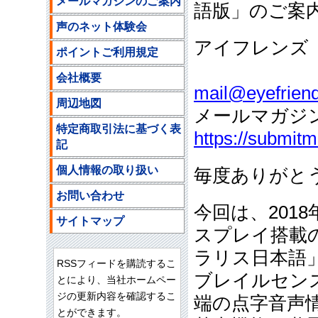
メールマガジンのご案内
語版」のご案
声のネット体験会
アイフレンズ
ポイントご利用規定
ご注文
会社概要
mail@eyefriend
周辺地図
メールマガジ
特定商取引法に基づく表
https://submit
記
個人情報の取り扱い
毎度ありがと
お問い合わせ
今回は、201
サイトマップ
スプレイ搭載
ラリス日本語
RSSフィードを購読するこ
ブレイルセンス
とにより、当社ホームペー
ジの更新内容を確認するこ
端の点字音声
とができます。