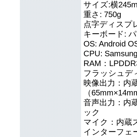
サイズ:横245
重さ: 750g
点字ディスプレ
キーボード: 
OS: Android O
CPU: Samsung 
RAM：LPDDR3
フラッシュディス
映像出力：内
（65mm×14mm
音声出力：内
ック
マイク：内蔵
インターフェース：