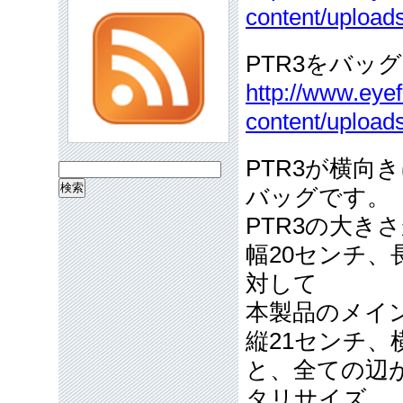
content/upload
PTR3をバッ
http://www.eyef
content/upload
PTR3が横
検
バッグです。
索:
PTR3の大き
幅20センチ、
対して
本製品のメイ
縦21センチ、
と、全ての辺が
タリサイズ。