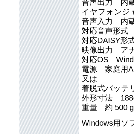
音声出力 内蔵
イヤフォンジャ
音声入力 内
対応音声形式 
対応DAISY形式 
映像出力 アナ
対応OS Windo
電源 家庭用AC
又は
着脱式バッテ
外形寸法 188(W
重量 約 500 g
Windows用