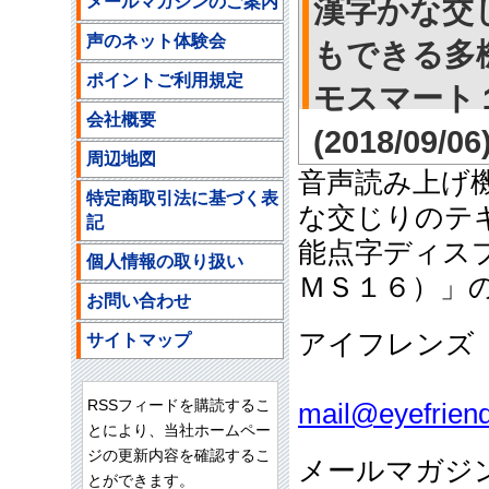
メールマガジンのご案内
漢字かな交
声のネット体験会
もできる多
ポイントご利用規定
モスマート
会社概要
(2018/09/06
周辺地図
音声読み上げ
特定商取引法に基づく表
な交じりのテ
記
能点字ディス
個人情報の取り扱い
ＭＳ１６）」
お問い合わせ
アイフレンズ
サイトマップ
ご注文
RSSフィードを購読するこ
mail@eyefriend
とにより、当社ホームペー
ジの更新内容を確認するこ
メールマガジ
とができます。