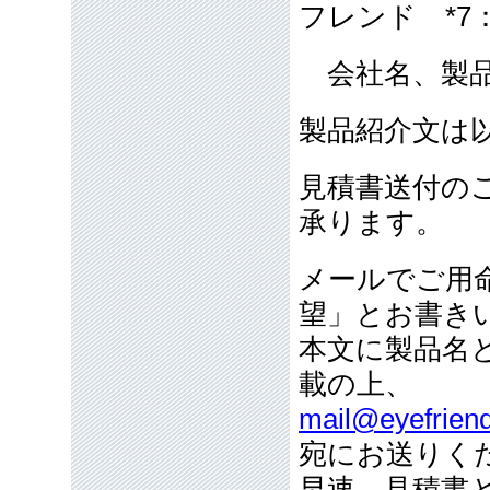
フレンド *7
会社名、製品
製品紹介文は
見積書送付の
承ります。
メールでご用
望」とお書き
本文に製品名
載の上、
mail@eyefriend
宛にお送りく
早速、見積書