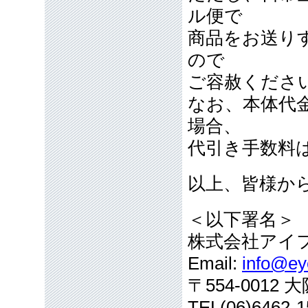
ル便で
商品をお送り
ので
ご容赦くださ
なお、本体代
場合、
代引き手数料
以上、皆様か
＜以下署名＞
株式会社アイ
Email:
info@eye
〒554-001
TEL(06)6462-1