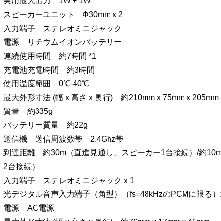
実用最大出力 1W + 1W
スピーカーユニット Φ30mm x 2
入力端子 ステレオミニジャック
電源 リチウムイオンバッテリー
連続使用時間 約7時間 *1
充電池充電時間 約3時間
使用温度範囲 0℃-40℃
最大外形寸法 (幅 x 高さ x 奥行) 約210mm x 75mm x 205mm
質量 約335g
バッテリー質量 約22g
送信機 送信周波数帯 2.4Ghz帯
到達距離 約30m（直進見通し、スピーカー1台接続）/約1
2台接続）
入力端子 ステレオミニジャック x 1
光デジタル音声入力端子（角型）（fs=48kHzのPCMに限る）x
電源 AC電源