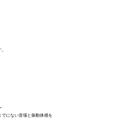
す。
。
ー
までにない音場と振動体感を