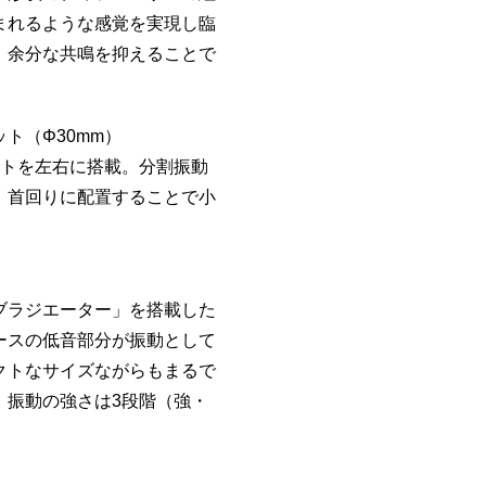
まれるような感覚を実現し臨
、余分な共鳴を抑えることで
ト（Φ30mm）
ットを左右に搭載。分割振動
、首回りに配置することで小
ブラジエーター」を搭載した
ースの低音部分が振動として
クトなサイズながらもまるで
、振動の強さは3段階（強・