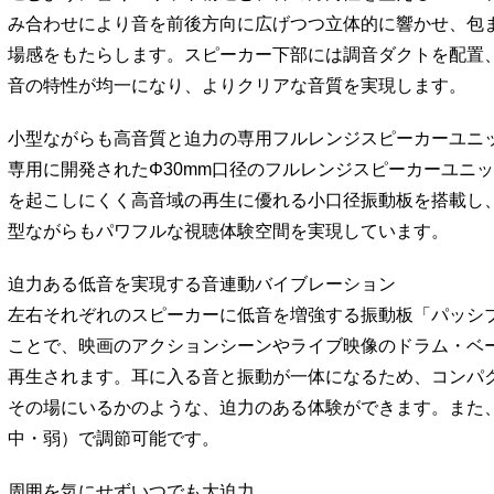
み合わせにより音を前後方向に広げつつ立体的に響かせ、包
場感をもたらします。スピーカー下部には調音ダクトを配置
音の特性が均一になり、よりクリアな音質を実現します。
小型ながらも高音質と迫力の専用フルレンジスピーカーユニッ
専用に開発されたΦ30mm口径のフルレンジスピーカーユニ
を起こしにくく高音域の再生に優れる小口径振動板を搭載し
型ながらもパワフルな視聴体験空間を実現しています。
迫力ある低音を実現する音連動バイブレーション
左右それぞれのスピーカーに低音を増強する振動板「パッシ
ことで、映画のアクションシーンやライブ映像のドラム・ベ
再生されます。耳に入る音と振動が一体になるため、コンパ
その場にいるかのような、迫力のある体験ができます。また
中・弱）で調節可能です。
周囲を気にせずいつでも大迫力