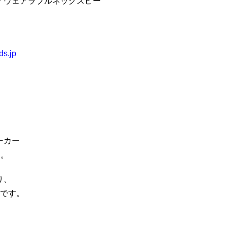
「ウェアラブルネックスピー
ds.jp
ーカー
す。
り、
ーです。