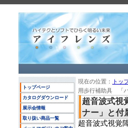
現在の位置：
トッ
トップページ
用歩行補助具 「パー
カタログダウンロード
超音波式視
展示会情報
ナー」と付属部
取り扱い商品一覧
超音波式視覚