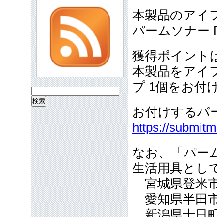
本製品のアイ
パームソナー P
獲得ポイント
本製品をアイ
プ 1個をお付
検
索:
お付けするパ
https://submit
なお、「パー
生活用具とし
宮城県登米市（
愛知県半田市（
新潟県十日町市