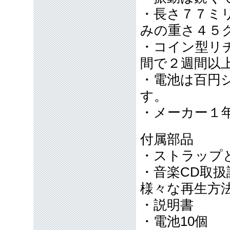
・長さ７７ミ
みの重さ４５
・コイン型リチ
間で２週間以
・電池は百円
す。
・メーカー１
付属部品
・ストラップ
・音楽CD取
様々な再生方
・説明書
・電池10個