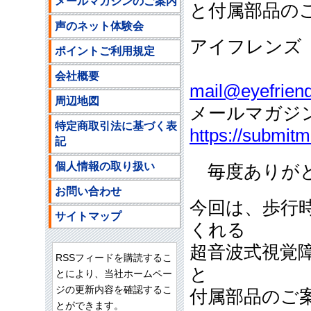
メールマガジンのご案内
と付属部品の
声のネット体験会
アイフレンズ
ポイントご利用規定
ご注文
会社概要
mail@eyefriend
周辺地図
メールマガジ
特定商取引法に基づく表
https://submit
記
個人情報の取り扱い
毎度ありがと
お問い合わせ
今回は、歩行
サイトマップ
くれる
超音波式視覚
RSSフィードを購読するこ
と
とにより、当社ホームペー
ジの更新内容を確認するこ
付属部品のご
とができます。