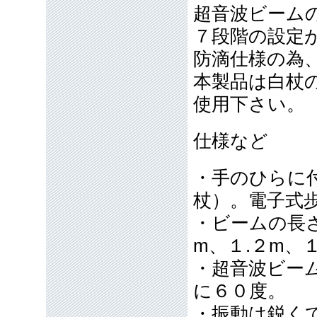
超音波ビーム
７段階の設定
防滴仕様の為
本製品は白杖
使用下さい。
仕様など
・手のひらに
杖）。電子式
・ビームの長
m、１.２m、
・超音波ビー
に６０度。
・振動は鋭く