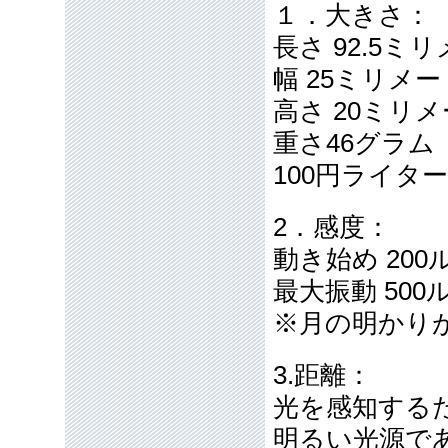
１．大きさ：
長さ 92.5ミ
幅 25ミリメ
高さ 20ミリ
重さ46グラム
100円ライタ
2．感度：
動き始め 20
最大振動 50
※月の明かり
3.距離：
光を感知する
明るい光源で