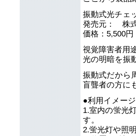
振動式光チェ
発売元： 株
価格：5,50
視覚障害者用
光の明暗を振
振動式だから
盲聾者の方に
●利用イメー
1.室内の蛍
す。
2.蛍光灯や