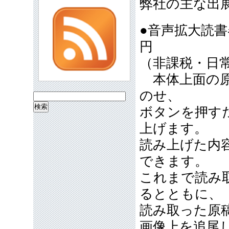
弊社の主な出
●音声拡大読
円
（非課税・日
本体上面の原
のせ、
検
ボタンを押す
索:
上げます。
読み上げた内
できます。
これまで読み
るとともに、
読み取った原
画像上を追尾