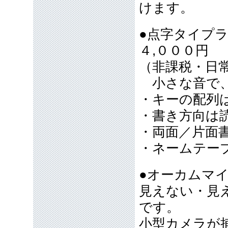
けます。
●点字タイプ
４,０００円
（非課税・日
小さな音で、
・キーの配列
・書き方向は
・両面／片面
・ネームテー
●オーカムマ
見えない・見
です。
小型カメラが