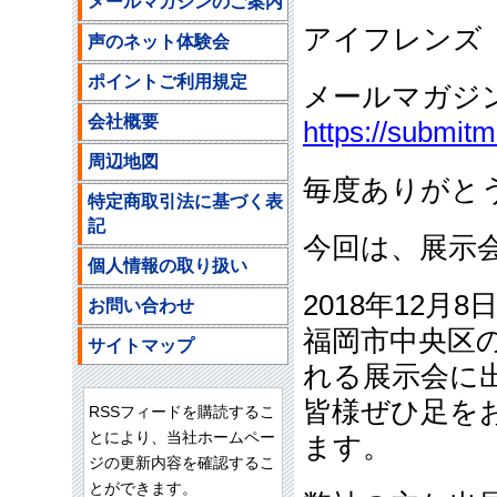
メールマガジンのご案内
アイフレンズ
声のネット体験会
ポイントご利用規定
メールマガジ
会社概要
https://submit
周辺地図
毎度ありがと
特定商取引法に基づく表
記
今回は、展示
個人情報の取り扱い
2018年12
お問い合わせ
福岡市中央区
サイトマップ
れる展示会に
皆様ぜひ足を
RSSフィードを購読するこ
とにより、当社ホームペー
ます。
ジの更新内容を確認するこ
とができます。