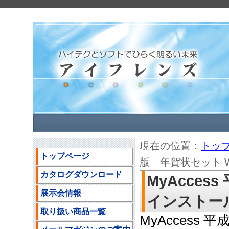
現在の位置：
トッ
トップページ
版 年賀状セット We
カタログダウンロード
MyAcce
展示会情報
インストール方
取り扱い商品一覧
MyAccess