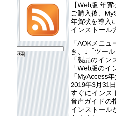
【Web版 年
ご購入後、MyS
年賀状を導入
インストール
「AOKメニュー
検
き、↓「ツール
索:
「製品のイン
「Web版のイ
「MyAcces
2019年3月
すぐにインス
音声ガイドの
インストールが