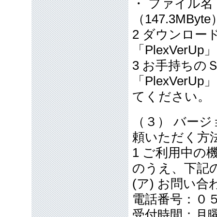
・ ファイル名 PT
（147.3MByte
2 ダウンロ
「PlexVe
3 お手持ち
「PlexVe
てください。
（３） バー
頼いただく方
1 ご利用中
のうえ、下記
(ア) お問い
電話番号：０
受付時間：月