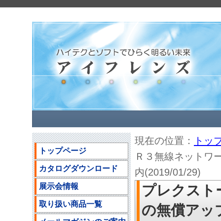
現在の位置：
トッ
トップページ
Ｒ３無線ネットワ
カタログダウンロード
内(2019/01/29)
展示会情報
プレクスト
取り扱い商品一覧
の無償アッ