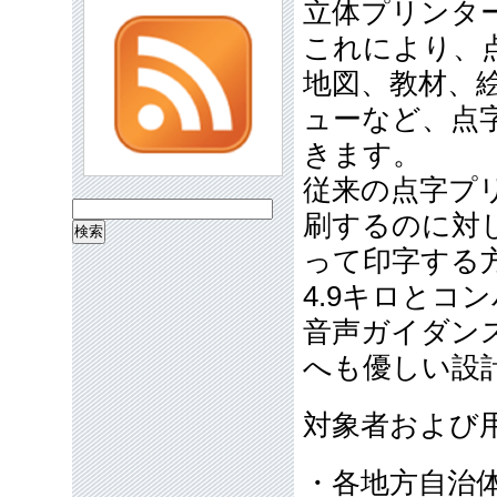
立体プリンタ
これにより、
地図、教材、
ューなど、点
きます。
従来の点字プ
検
刷するのに対
索:
って印字する
4.9キロとコ
音声ガイダン
へも優しい設
対象者および
・各地方自治