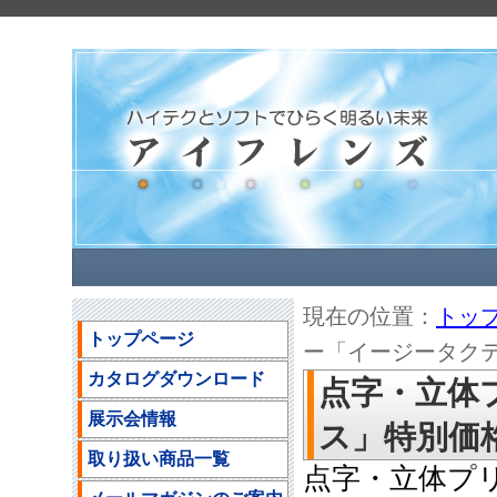
現在の位置：
トッ
トップページ
ー「イージータクティ
カタログダウンロード
点字・立体
展示会情報
ス」特別価格の
取り扱い商品一覧
点字・立体プ