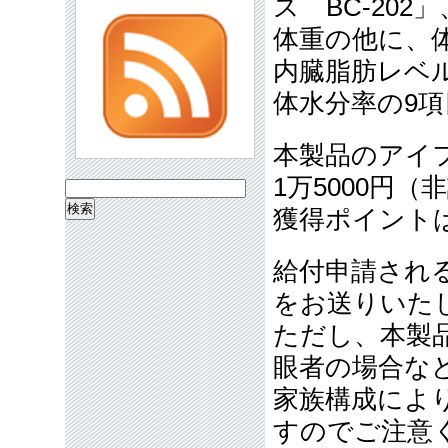
ス BC-20
体重の他に、体
内臓脂肪レベ
体水分率の9
本製品のアイ
1万5000円
検
獲得ポイント
索:
給付申請され
をお送りいた
ただし、本製
眼者の場合な
家族構成によ
すのでご注意