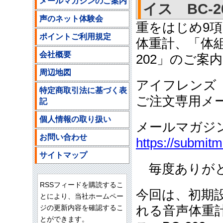
メールマガジンのご案内
イス BC-20
声のネット体験会
重をはじめ9
ポイントご利用規定
体重計、「体組
会社概要
202」のご案内
周辺地図
アイフレンズ
特定商取引法に基づく表
ご注文専用メ
記
個人情報の取り扱い
メールマガジ
お問い合わせ
https://submit
サイトマップ
毎度ありがと
RSSフィードを購読するこ
今回は、初期
とにより、当社ホームペー
ジの更新内容を確認するこ
れる音声体重
とができます。