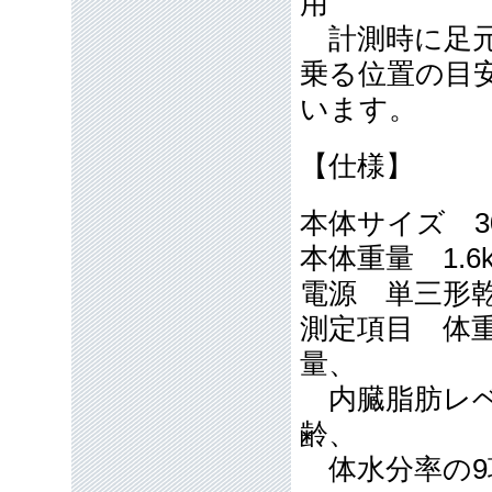
用
計測時に足元
乗る位置の目
います。
【仕様】
本体サイズ 30
本体重量 1.6
電源 単三形
測定項目 体重
量、
内臓脂肪レベ
齢、
体水分率の