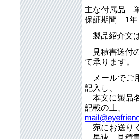
主な付属品 
保証期間 1
製品紹介文は
見積書送付の
て承ります。
メールでご用
記入し、
本文に製品名
記載の上、
mail@eyefriend
宛にお送り
早速、見積書